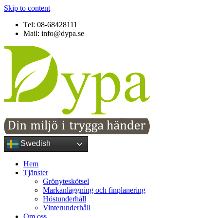
Skip to content
Tel: 08-68428111
Mail: info@dypa.se
Swedish
Hem
Tjänster
Grönyteskötsel
Markanläggning och finplanering
Höstunderhåll
Vinterunderhåll
Om oss